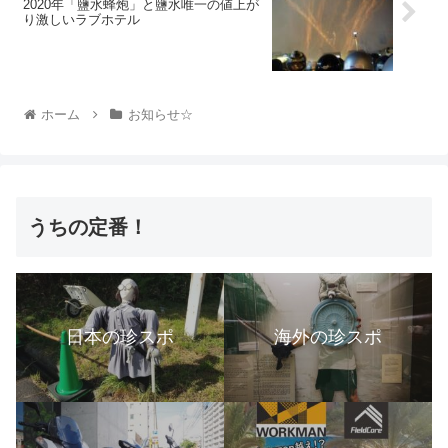
2020年「鹽水蜂炮」と鹽水唯一の値上が
り激しいラブホテル
ホーム
お知らせ☆
うちの定番！
日本の珍スポ
海外の珍スポ