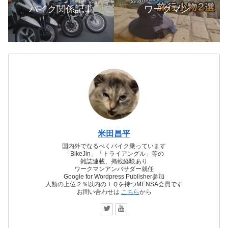
バイク関係記事
ワークマン
米田昌平
国内外でなるべくバイク乗っています
「BikeJin」「トライアングル」等の
雑誌連載、掲載経験あり
ワークマンアンバサダー就任
Google for Wordpress Publisher参加
人類の上位２％以内のＩＱを持つMENSA会員です
お問い合わせは
こちら
から