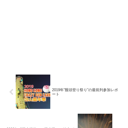
2019年”饅頭登り祭り”の最前列参加レポ
ート