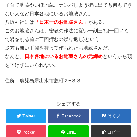
子育て地蔵やいぼ地蔵、ナンパしよう街に出ても何もでき
ない人など日本各地にいるお地蔵さん。
八坂神社には
「日本一のお地蔵さん」
がある。
このお地蔵さんは、密教の作法に従い一刻三礼(一回ノミ
で岩を削る前に三回拝むの繰り返し)という
途方も無い手間を持って作られたお地蔵さんだ。
なんと、
日本各地にいるお地蔵さんの元締め
というから頭
を下げずにいられない。
住所：鹿児島県出水市麓町２−３３
シェアする
Twitter
Facebook
はてブ
Pocket
LINE
コピー