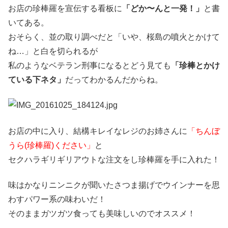
お店の珍棒羅を宣伝する看板に
「どか〜んと一発！」
と書
いてある。
おそらく、並の取り調べだと「いや、桜島の噴火とかけて
ね…」と白を切られるが
私のようなベテラン刑事になるとどう見ても
「珍棒とかけ
ている下ネタ」
だってわかるんだからね。
お店の中に入り、結構キレイなレジのお姉さんに
「ちんぼ
うら(珍棒羅)ください」
と
セクハラギリギリアウトな注文をし珍棒羅を手に入れた！
味はかなりニンニクが聞いたさつま揚げでウインナーを思
わすパワー系の味わいだ！
そのままガツガツ食っても美味しいのでオススメ！