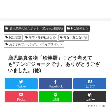
鹿児島県の珍スポット、変わった観光地
Hな観光地☆
民話伝説
珍寺・珍神社まとめ
奇食・変な食べ物
おすすめツーリング、ドライブスポット
鹿児島真名物「珍棒羅」！どう考えて
も”チン○”ジョークです。ありがとうござ
いました。(他)
Twitter
Facebook
はてブ
Pocket
LINE
コピー
2017.01.28