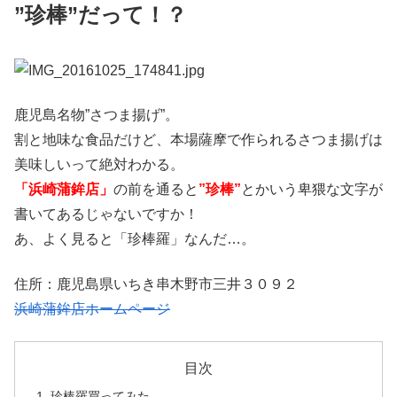
”珍棒”だって！？
鹿児島名物”さつま揚げ”。
割と地味な食品だけど、本場薩摩で作られるさつま揚げは
美味しいって絶対わかる。
「浜崎蒲鉾店」
の前を通ると
”珍棒”
とかいう卑猥な文字が
書いてあるじゃないですか！
あ、よく見ると「珍棒羅」なんだ…。
住所：鹿児島県いちき串木野市三井３０９２
浜崎蒲鉾店ホームページ
目次
珍棒羅買ってみた