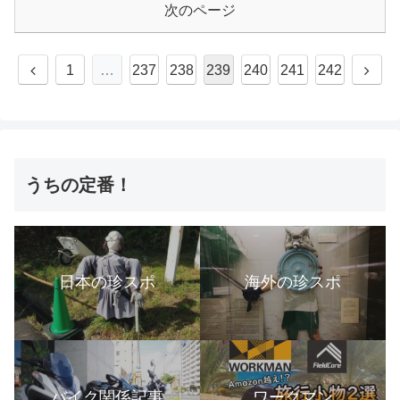
次のページ
1
…
237
238
239
240
241
242
うちの定番！
日本の珍スポ
海外の珍スポ
バイク関係記事
ワークマン