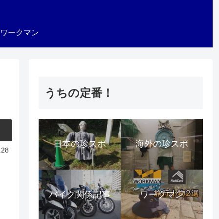
ワークマン
うちの定番！
日本の珍スポ
海外の珍スポ
.28
バイク関係記事
ワークマン