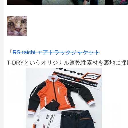
「
RS taichi エアトラックジャケット
T-DRYというオリジナル速乾性素材を裏地に