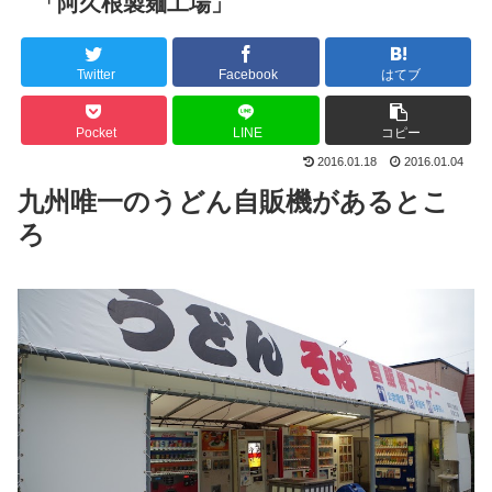
「阿久根製麺工場」
Twitter
Facebook
はてブ
Pocket
LINE
コピー
2016.01.18
2016.01.04
九州唯一のうどん自販機があるとこ
ろ