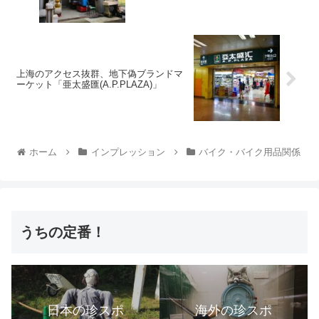
上海のアクセス抜群、地下偽ブランドマ
ーケット「亜太盛匯(A.P.PLAZA)」
ホーム
インプレッション
バイク・バイク用品関係
うちの定番！
日本の珍スポ
海外の珍スポ