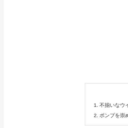
不揃いなウ
ポンプを崇