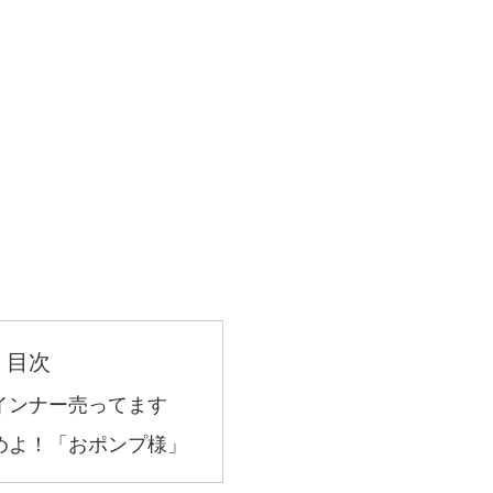
目次
インナー売ってます
めよ！「おポンプ様」