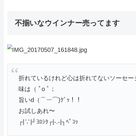
不揃いなウインナー売ってます
折れているけれど心は折れてないソーセー
味は（ ﾟo ﾟ；
旨いd（⌒ー⌒)ｸﾞｯ！！
お試しあれ〜
┌|∵|┘ﾖﾛｼｸ┌|-.-|┐ﾍﾟｺｯ