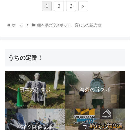
1
2
3
ホーム
熊本県の珍スポット、変わった観光地
うちの定番！
日本の珍スポ
海外の珍スポ
バイク関係記事
ワークマン