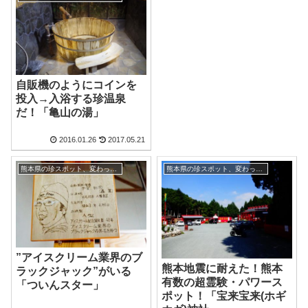
自販機のようにコインを
投入→入浴する珍温泉
だ！「亀山の湯」
2016.01.26
2017.05.21
熊本県の珍スポット、変わった観光地
熊本県の珍スポット、変わった観光地
”アイスクリーム業界のブ
熊本地震に耐えた！熊本
ラックジャック”がいる
有数の超霊験・パワース
「ついんスター」
ポット！「宝来宝来(ホギ