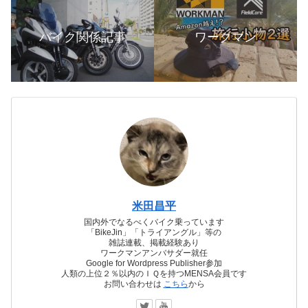
バイク関係記事
ワークマン
米田昌平
国内外でなるべくバイク乗っています
「BikeJin」「トライアングル」等の
雑誌連載、掲載経験あり
ワークマンアンバサダー就任
Google for Wordpress Publisher参加
人類の上位２％以内のＩＱを持つMENSA会員です
お問い合わせは
こちら
から