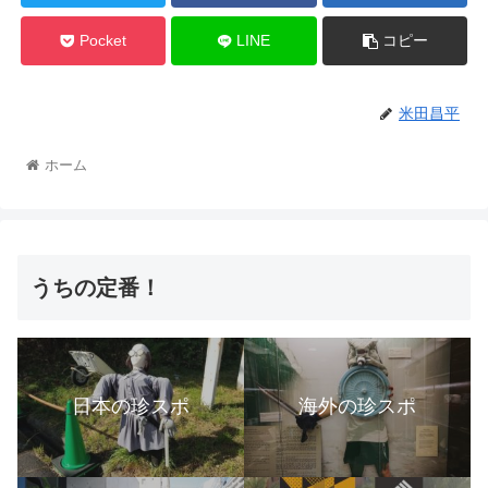
Pocket
LINE
コピー
米田昌平
ホーム
うちの定番！
日本の珍スポ
海外の珍スポ