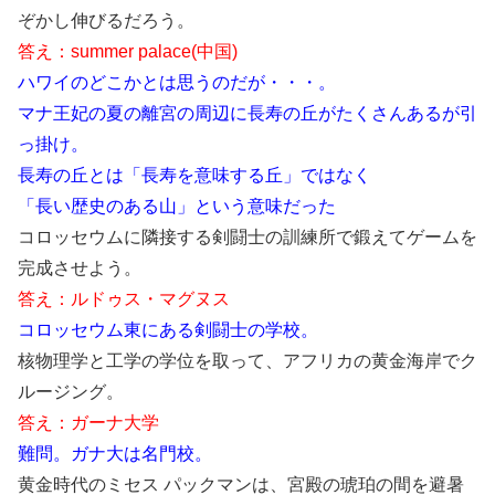
ぞかし伸びるだろう。
答え：summer palace(中国)
ハワイのどこかとは思うのだが・・・。
マナ王妃の夏の離宮の周辺に長寿の丘がたくさんあるが引
っ掛け。
長寿の丘とは「長寿を意味する丘」ではなく
「長い歴史のある山」という意味だった
コロッセウムに隣接する剣闘士の訓練所で鍛えてゲームを
完成させよう。
答え：ルドゥス・マグヌス
コロッセウム東にある剣闘士の学校。
核物理学と工学の学位を取って、アフリカの黄金海岸でク
ルージング。
答え：ガーナ大学
難問。ガナ大は名門校。
黄金時代のミセス パックマンは、宮殿の琥珀の間を避暑