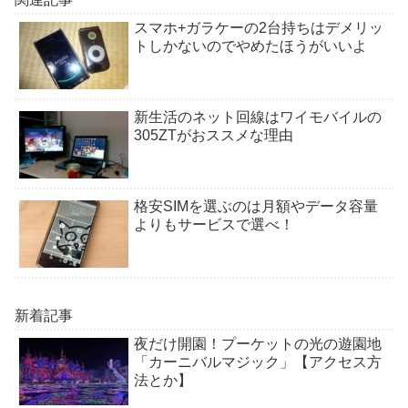
スマホ+ガラケーの2台持ちはデメリッ
トしかないのでやめたほうがいいよ
新生活のネット回線はワイモバイルの
305ZTがおススメな理由
格安SIMを選ぶのは月額やデータ容量
よりもサービスで選べ！
新着記事
夜だけ開園！プーケットの光の遊園地
「カーニバルマジック」【アクセス方
法とか】