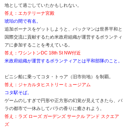
地として過ごしていたかもしれない。
答え：エカテリーナ宮殿
琥珀の間で有名。
追加ボーナスをゲットしようと、パックマンは世界平和と
国際交流に貢献するため米政府組織が運営するボランティ
アに参加することを考えている。
答え：ワシントンDC 18th St NW付近
米政府組織が運営するボランティアとは平和部隊のこと。
ピニシ船に乗ってコタ・トゥア（旧市街地）を制覇。
答え：ジャカルタヒストリーミュージアム
コタ駅そば。
ゲームのしすぎで円形や正方形の幻覚が見えてきたら、バ
ラの都市で一休みしてバラの香りに癒されよう。
答え：ラズ ローズ ガーデンズ サークル アンド スクエア
ズ