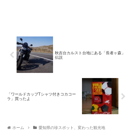
秋吉台カルスト台地にある「長者ヶ森」
伝説
「ワールドカップTシャツ付きコカコー
ラ」買ったよ
ホーム
愛知県の珍スポット、変わった観光地