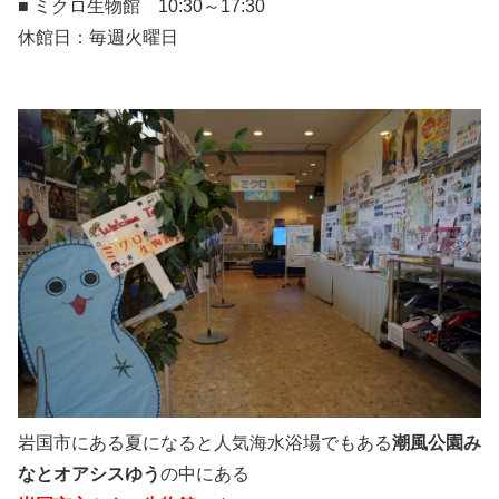
■ ミクロ生物館 10:30～17:30
休館日：毎週火曜日
岩国市にある夏になると人気海水浴場でもある
潮風公園み
なとオアシスゆう
の中にある