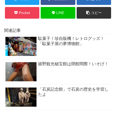
Pocket
LINE
コピー
関連記事
駄菓子！珍自販機！レトログッズ！
「駄菓子屋の夢博物館」
嬉野観光秘宝館は閉館間際！いそげ！
「石炭記念館」で石炭の歴史を学習し
たよ