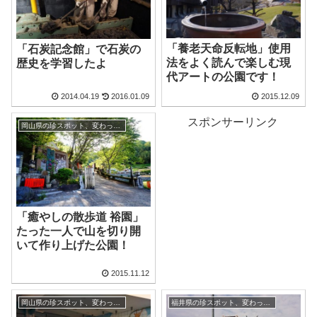
「養老天命反転地」使用
「石炭記念館」で石炭の
法をよく読んで楽しむ現
歴史を学習したよ
代アートの公園です！
2014.04.19
2016.01.09
2015.12.09
スポンサーリンク
岡山県の珍スポット、変わった観光地
「癒やしの散歩道 裕園」
たった一人で山を切り開
いて作り上げた公園！
2015.11.12
岡山県の珍スポット、変わった観光地
福井県の珍スポット、変わった観光地