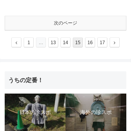
次のページ
1
…
13
14
15
16
17
うちの定番！
日本の珍スポ
海外の珍スポ