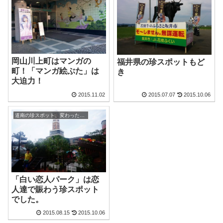
岡山川上町はマンガの
福井県の珍スポットもど
町！「マンガ絵ぶた」は
き
大迫力！
2015.11.02
2015.07.07
2015.10.06
道南の珍スポット、変わった観光地
「白い恋人パーク」は恋
人達で賑わう珍スポット
でした。
2015.08.15
2015.10.06