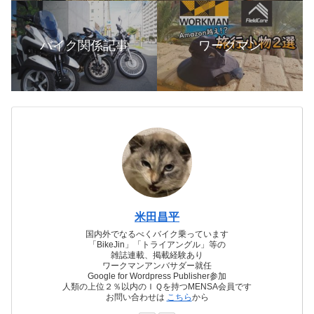
バイク関係記事
ワークマン
米田昌平
国内外でなるべくバイク乗っています
「BikeJin」「トライアングル」等の
雑誌連載、掲載経験あり
ワークマンアンバサダー就任
Google for Wordpress Publisher参加
人類の上位２％以内のＩＱを持つMENSA会員です
お問い合わせは
こちら
から