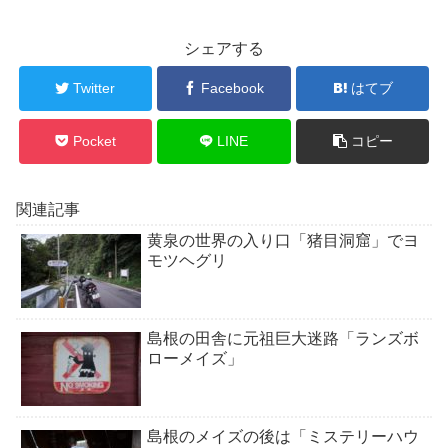
シェアする
Twitter
Facebook
はてブ
Pocket
LINE
コピー
関連記事
黄泉の世界の入り口「猪目洞窟」でヨ
モツヘグリ
島根の田舎に元祖巨大迷路「ランズボ
ローメイズ」
島根のメイズの後は「ミステリーハウ