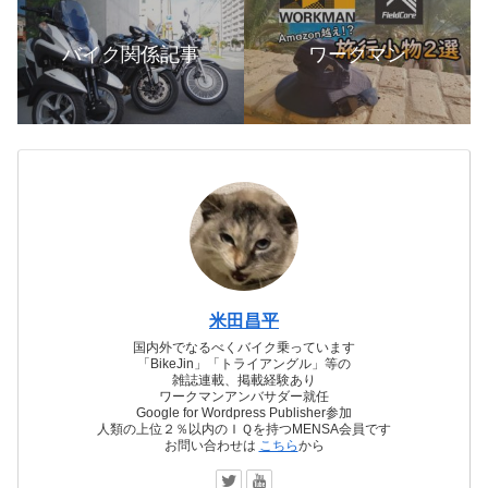
バイク関係記事
ワークマン
米田昌平
国内外でなるべくバイク乗っています
「BikeJin」「トライアングル」等の
雑誌連載、掲載経験あり
ワークマンアンバサダー就任
Google for Wordpress Publisher参加
人類の上位２％以内のＩＱを持つMENSA会員です
お問い合わせは
こちら
から