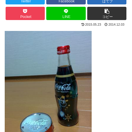
Twitter
Facebook
はてブ
Pocket
LINE
コピー
2015.05.23
2014.12.03