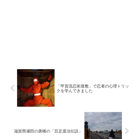
「甲賀流忍術屋敷」で忍者の心理トリッ
クを学んできました
滋賀県瀬田の唐橋の「百足退治伝説」